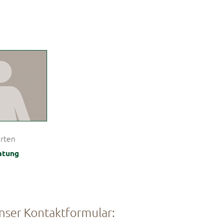
arten
atung
unser Kontaktformular: